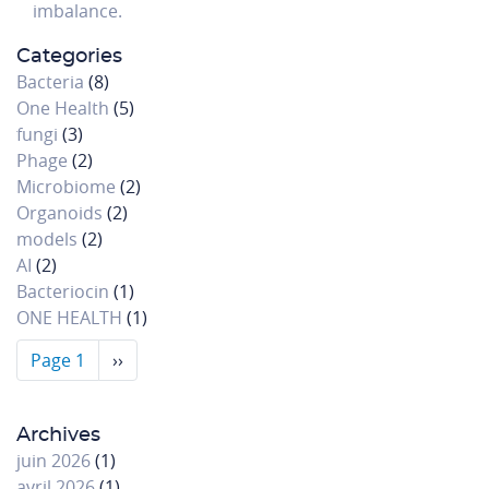
imbalance.
Categories
Bacteria
(8)
One Health
(5)
fungi
(3)
Phage
(2)
Microbiome
(2)
Organoids
(2)
models
(2)
AI
(2)
Bacteriocin
(1)
ONE HEALTH
(1)
Pagination
Page 1
Page
››
suivante
Archives
juin 2026
(1)
avril 2026
(1)